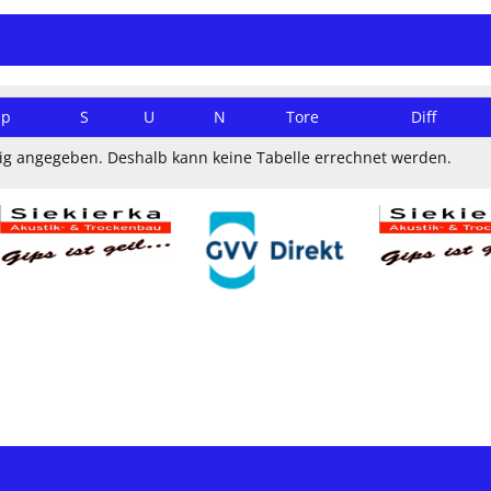
Sp
S
U
N
Tore
Diff
chtig angegeben. Deshalb kann keine Tabelle errechnet werden.