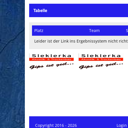
Tabelle
Platz
Team
Leider ist der Link ins Ergebnissystem nicht ri
Copyright 2016 - 2026
Login