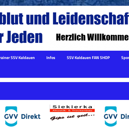
rainer SSV Kaldauen
Infos
SSV Kaldauen FAN SHOP
Spo